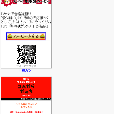
I 和カツ