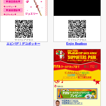
エビバデ！デコポッキー
Enjin Beatbox