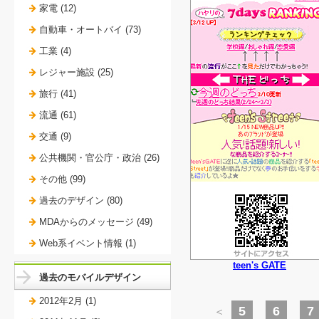
家電 (12)
自動車・オートバイ (73)
工業 (4)
レジャー施設 (25)
旅行 (41)
流通 (61)
交通 (9)
公共機関・官公庁・政治 (26)
その他 (99)
過去のデザイン (80)
MDAからのメッセージ (49)
Web系イベント情報 (1)
teen's GATE
過去のモバイルデザイン
2012年2月 (1)
5
6
7
＜