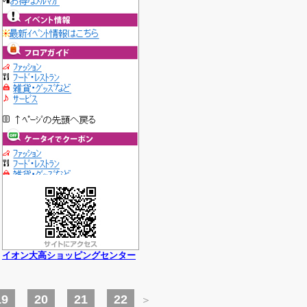
イオン大高ショッピングセンター
19
20
21
22
＞