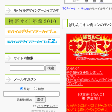
TOPページ
＞
その他
のモバイルサイト
モバイルデザインアーカイブの本
ぱちんこキン肉マンのモバ
サイト内検索
メールマガジン
登録
解除
読者登録規約
>>
バックナンバー
powered by
まぐまぐ！