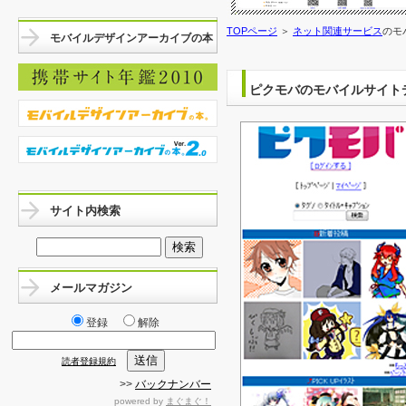
TOPページ
＞
ネット関連サービス
のモ
モバイルデザインアーカイブの本
ピクモバのモバイルサイト
サイト内検索
メールマガジン
登録
解除
読者登録規約
>>
バックナンバー
powered by
まぐまぐ！