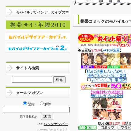
モバイルデザインアーカイブの本
携帯コミックのモバイルデ
サイト内検索
メールマガジン
登録
解除
読者登録規約
>>
バックナンバー
powered by
まぐまぐ！