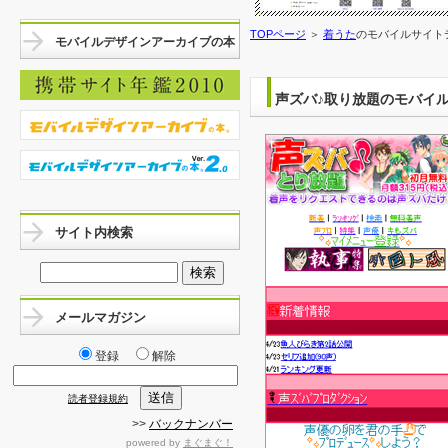
TOPページ
＞
着うた
のモバイルサイト
モバイルデザインアーカイブの本
声ズバ♪取り放題のモバイ
サイト内検索
メールマガジン
登録
解除
読者登録規約
>>
バックナンバー
powered by
まぐまぐ！