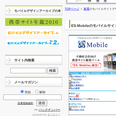
TOPページ
＞
家電
のモバイルサイトデザイ
モバイルデザインアーカイブの本
ES-Mobileのモバイルサ
サイト内検索
メールマガジン
登録
解除
読者登録規約
>>
バックナンバー
powered by
まぐまぐ！