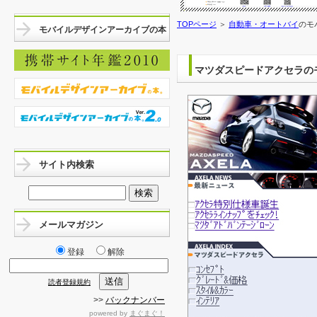
TOPページ
＞
自動車・オートバイ
のモ
モバイルデザインアーカイブの本
マツダスピードアクセラの
サイト内検索
メールマガジン
登録
解除
読者登録規約
>>
バックナンバー
powered by
まぐまぐ！