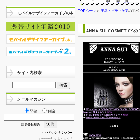
TOPページ
＞
美容・ボディケア
のモバイ
モバイルデザインアーカイブの本
ANNA SUI COSMETI
サイト内検索
メールマガジン
登録
解除
読者登録規約
>>
バックナンバー
powered by
まぐまぐ！